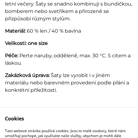
letní večery. Šaty se snadno kombinují s bundičkou,
bomberem nebo svetříkem a přirozeně se
přizpůsobí různým stylům.
Materiál:
60 % len / 40 % bavlna
Velikosti: one size
Péče:
Perte naruby, odděleně, max. 30 °C. S citem a
láskou.
Zakázková úprava:
Šaty lze vyrobit i v jiném
materiálu nebo barevném provedení podle přání a
konkrétní příležitosti.
Cookies
Tato webová stránka používá cookies. Jsou to malé soubory, které nám
Obchodní
Zásady ochrany
umožňují pochopit, jak využíváte naše služby, abychom je mohli dále
podmínky
osobních údajů