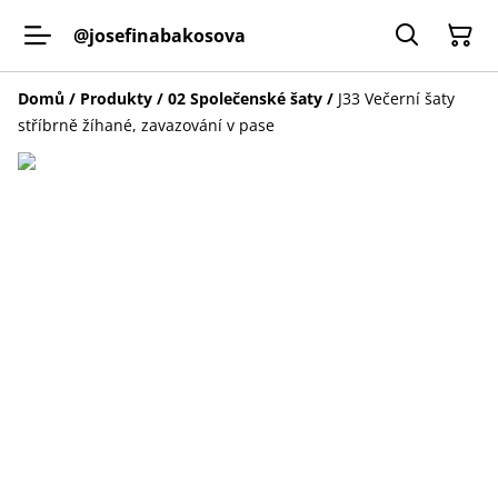
@josefinabakosova
Domů
/
Produkty
/
02 Společenské šaty
/
J33 Večerní šaty
stříbrně žíhané, zavazování v pase