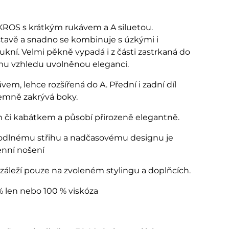
 KROS s krátkým rukávem a A siluetou.
ostavě a snadno se kombinuje s úzkými i
kní. Velmi pěkně vypadá i z části zastrkaná do
mu vzhledu uvolněnou eleganci.
vem, lehce rozšířená do A. Přední i zadní díl
jemně zakrývá boky.
m či kabátkem a působí přirozeně elegantně.
dlnému střihu a nadčasovému designu je
enní nošení
– záleží pouze na zvoleném stylingu a doplňcích.
% len nebo 100 % viskóza