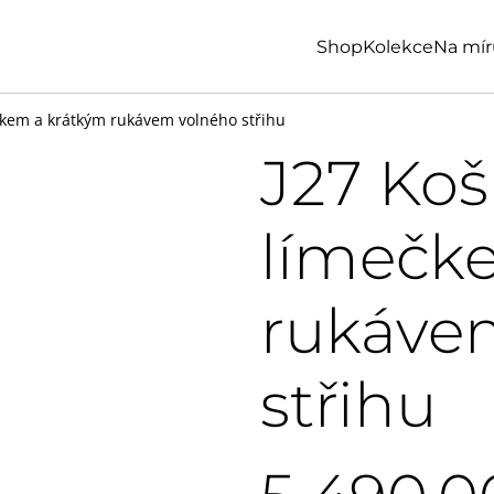
Shop
Kolekce
Na mír
ečkem a krátkým rukávem volného střihu
J27 Koši
límečk
rukáve
střihu