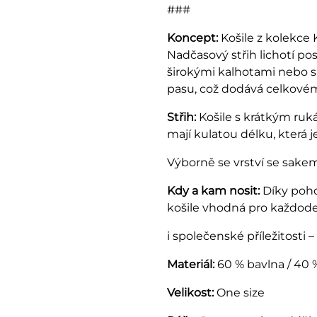
###
Koncept:
Košile z kolekce
Nadčasový střih lichotí p
širokými kalhotami nebo su
pasu, což dodává celkové
Střih:
Košile s krátkým ruká
mají kulatou délku, která 
Výborně se vrství se sake
Kdy a kam nosit:
Díky poho
košile vhodná pro každod
i společenské příležitosti 
Materiál:
60 % bavlna / 40 
Velikost:
One size