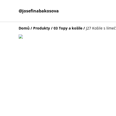
@josefinabakosova
Domů
/
Produkty
/
03 Topy a košile
/
J27 Košile s lím