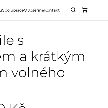
u
Spolupráce
O Josefině
Kontakt
le s
em a krátkým
m volného