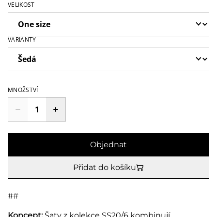
VELIKOST
VARIANTY
MNOŽSTVÍ
Objednat
Přidat do košíku
##
Koncept:
Šaty z kolekce SS20/6 kombinují