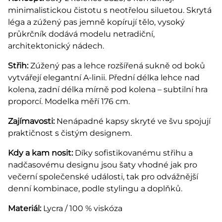
minimalistickou čistotu s neotřelou siluetou. Skrytá
léga a zúžený pas jemně kopírují tělo, vysoký
průkrčník dodává modelu netradiční,
architektonický nádech.
Střih:
Zúžený pas a lehce rozšířená sukně od boků
vytvářejí elegantní A-linii. Přední délka lehce nad
kolena, zadní délka mírně pod kolena – subtilní hra
proporcí. Modelka měří 176 cm.
Zajímavosti:
Nenápadné kapsy skryté ve švu spojují
praktičnost s čistým designem.
Kdy a kam nosit:
Díky sofistikovanému střihu a
nadčasovému designu jsou šaty vhodné jak pro
večerní společenské události, tak pro odvážnější
denní kombinace, podle stylingu a doplňků.
Materiál:
Lycra / 100 % viskóza