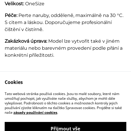
Velikost:
OneSize
Péče:
Perte naruby, odděleně, maximálně na 30 °C.
S citem a láskou. Doporučujeme profesionální
čištění v čistírně.
Zakázková úprava:
Model lze vytvořit také v jiném
materiálu nebo barevném provedení podle přání a
konkrétní příležitosti.
Cookies
Tato webová stránka používá cookies. Jsou to malé soubory, které nám
Obchodní
Zásady ochrany
umožňují pochopit, jak využíváte naše služby, abychom je mohli dále
podmínky
osobních údajů
vylepšovat. Podrobnosti o těchto cookies a možnostech kontroly jejich
Kontaktní
používání zjistíte kliknutím na tlačítko Spravovat cookies. Projděte si také
informace
naše
zásady používání cookies
.
Přijmout vše