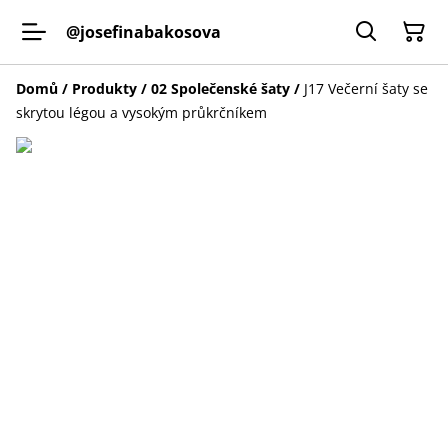
@josefinabakosova
Domů
/
Produkty
/
02 Společenské šaty
/
J17 Večerní šaty se
skrytou légou a vysokým průkrčníkem